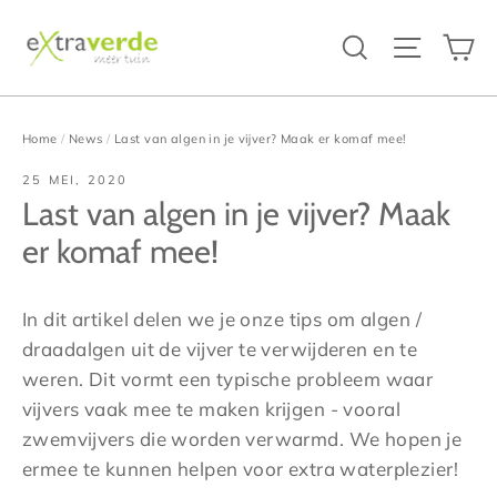
Ga
W
Zoeken
Site na
verder
naar
inhoud
Home
/
News
/
Last van algen in je vijver? Maak er komaf mee!
25 MEI, 2020
Last van algen in je vijver? Maak
er komaf mee!
In dit artikel delen we je onze tips om algen /
draadalgen uit de vijver te verwijderen en te
weren. Dit vormt een typische probleem waar
vijvers vaak mee te maken krijgen - vooral
zwemvijvers die worden verwarmd. We hopen je
ermee te kunnen helpen voor extra waterplezier!