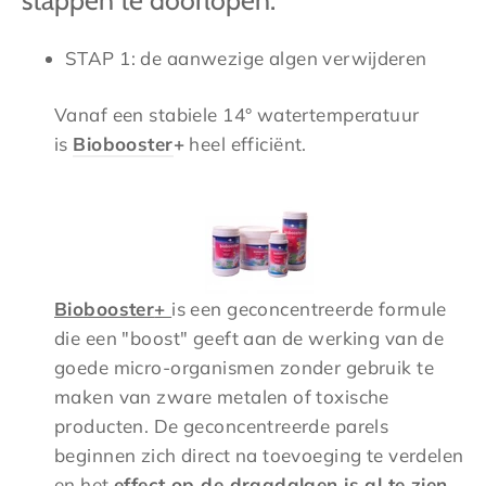
stappen te doorlopen:
STAP 1: de aanwezige algen verwijderen
Vanaf een stabiele 14° watertemperatuur
is
Biobooster
+
heel efficiënt
.
Biobooster
+
is een geconcentreerde formule
die een "boost" geeft aan de werking van de
goede micro-organismen zonder gebruik te
maken van zware metalen of toxische
producten. De geconcentreerde parels
beginnen zich direct na toevoeging te verdelen
en het
effect op de draadalgen is al te zien