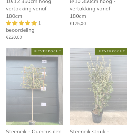
10/12 350cm hoog
8/10 350cm hoog -
vertakking vanaf
vertakking vanaf
180cm
180cm
1
€175,00
beoordeling
€220,00
UITVERKOCHT
UITVERKOCHT
Steeneik - Quercus ilex
Steeneik struik -