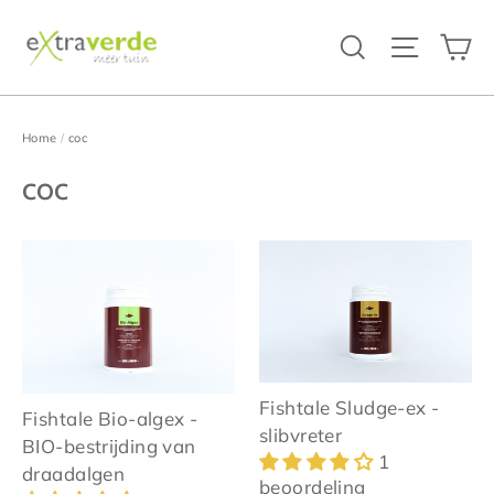
Ga
W
Zoeken
Site na
verder
naar
inhoud
Home
/
coc
coc
Fishtale Sludge-ex -
Fishtale Bio-algex -
slibvreter
BIO-bestrijding van
1
draadalgen
beoordeling