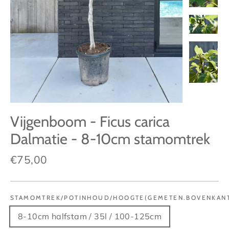
Vijgenboom - Ficus carica
Dalmatie - 8-10cm stamomtrek
Normale
€75,00
prijs
STAMOMTREK/POTINHOUD/HOOGTE(GEMETEN.BOVENKANT
8-10cm halfstam / 35l / 100-125cm