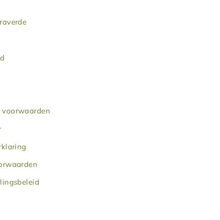
raverde
ud
 voorwaarden
r
rklaring
oorwaarden
lingsbeleid