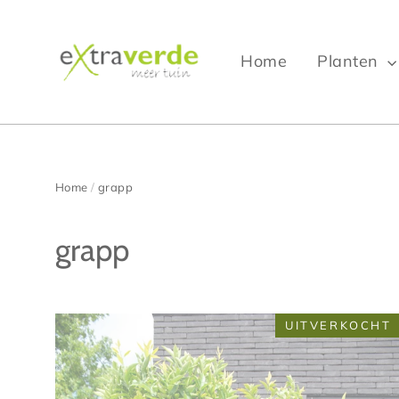
Ga
verder
naar
Home
Planten
inhoud
Home
/
grapp
grapp
UITVERKOCHT