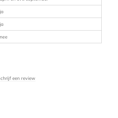
ja
ja
nee
chrijf een review