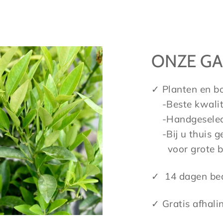
ONZE GA
✓ Planten en b
-Beste kwalite
-Handgeselecte
-Bij u thuis ge
voor grote 
✓ 14 dagen bed
✓ Gratis afhali