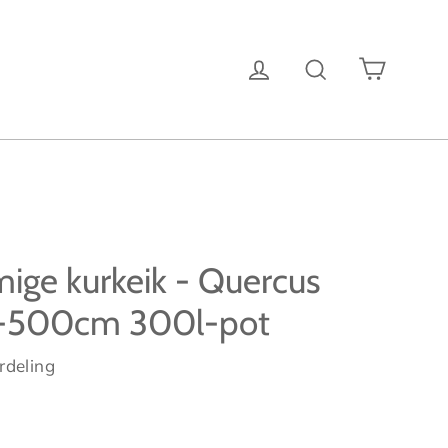
Winke
Inloggen
Zoeken
ge kurkeik - Quercus
-500cm 300l-pot
rdeling