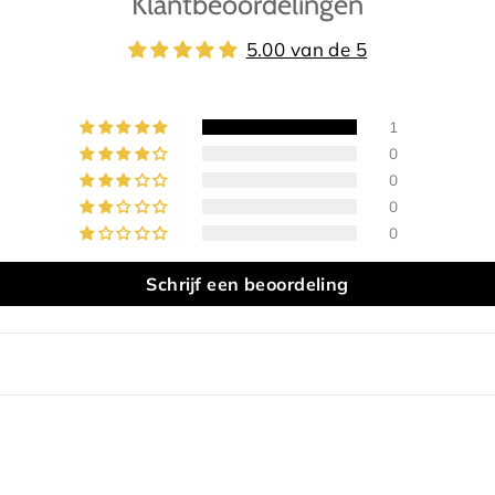
Klantbeoordelingen
5.00 van de 5
1
0
0
0
0
Schrijf een beoordeling