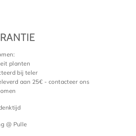
RANTIE
omen:
it planten
erd bij teler
leverd aan 25€ - contacteer ons
bomen
enktijd
ng @ Pulle