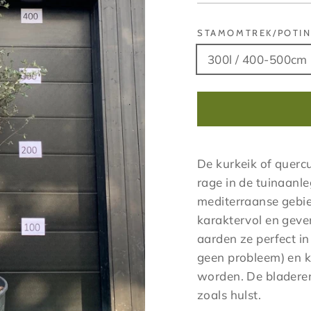
STAMOMTREK/POTI
300l / 400-500cm
De kurkeik of querc
rage in de tuinaanl
mediterraanse gebied
karaktervol en geven
aarden ze perfect in 
geen probleem) en k
worden. De bladeren
zoals hulst.