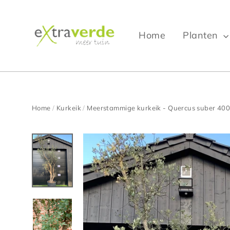
Ga
verder
naar
Home
Planten
inhoud
Home
/
Kurkeik
/
Meerstammige kurkeik - Quercus suber 40