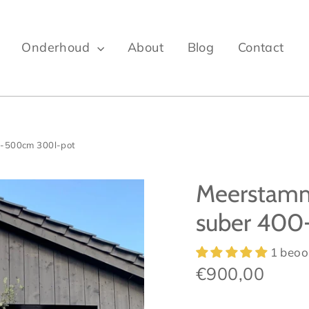
Onderhoud
About
Blog
Contact
0-500cm 300l-pot
Meerstammi
suber 400
1 beoo
Normale
€900,00
prijs