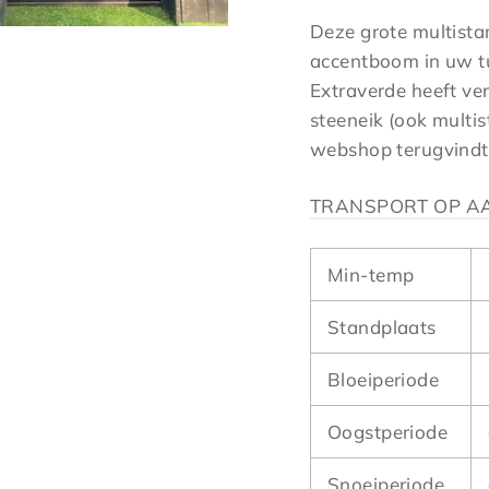
Deze grote multistam
accentboom in uw t
Extraverde heeft ve
steeneik (ook multis
webshop terugvindt
TRANSPORT OP 
Min-temp
Standplaats
Bloeiperiode
Oogstperiode
Snoeiperiode