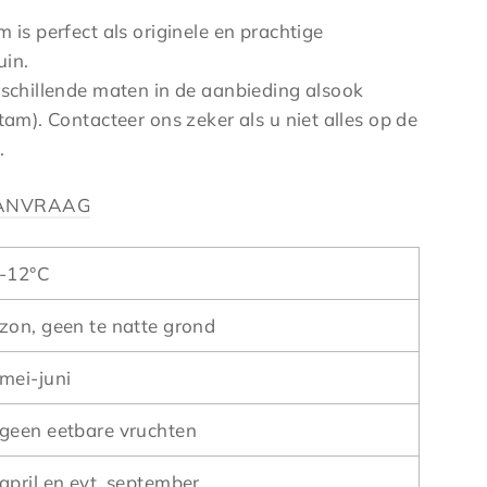
 is perfect als originele en prachtige
uin.
rschillende maten in de aanbieding alsook
tam). Contacteer ons zeker als u niet alles op de
.
AANVRAAG
-12°C
zon, geen te natte grond
mei-juni
geen eetbare vruchten
april en evt. september