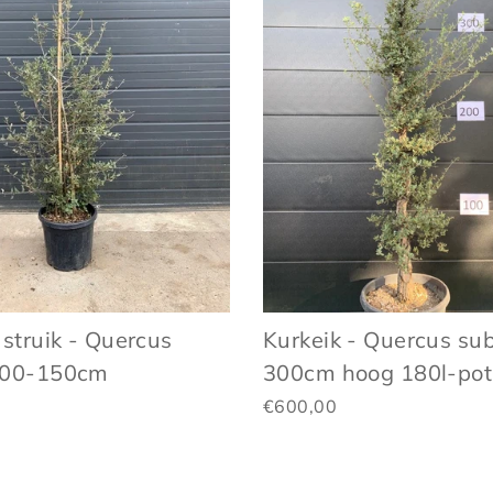
 struik - Quercus
Kurkeik - Quercus su
100-150cm
300cm hoog 180l-pot
€600,00