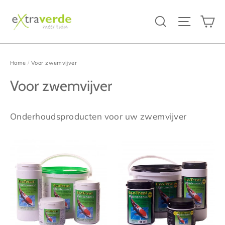
Ga
W
Zoeken
Site na
verder
naar
inhoud
Home
/
Voor zwemvijver
Voor zwemvijver
Onderhoudsproducten voor uw zwemvijver