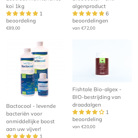
koi 1kg
algenproduct
1
6
beoordeling
beoordelingen
€89,00
van €72,00
Fishtale Bio-algex -
BIO-bestrijding van
draadalgen
Bactocool - levende
1
bacteriën voor
beoordeling
onmiddellijke boost
van €20,00
aan uw vijver!
1